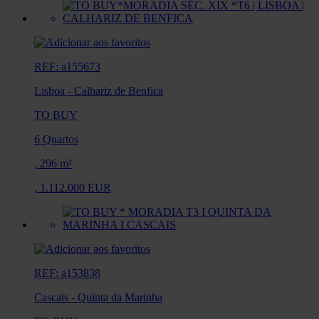
REF: a155673
Lisboa
-
Calhariz de Benfica
TO BUY
6 Quartos
,
296 m²
,
1.112.000 EUR
REF: a153838
Cascais
-
Quinta da Marinha