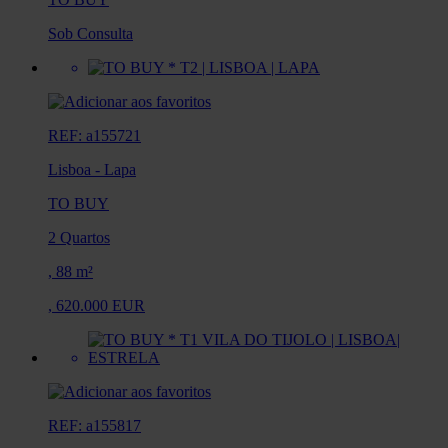
Sob Consulta
REF: a155721
Lisboa
-
Lapa
TO BUY
2 Quartos
,
88 m²
,
620.000 EUR
REF: a155817