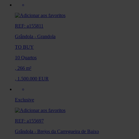
REF: a155811
Grândola
-
Grandola
TO BUY
10 Quartos
,
266 m²
,
1.500.000 EUR
Exclusive
REF: a155697
Grândola
-
Brejos da Carregueira de Baixo