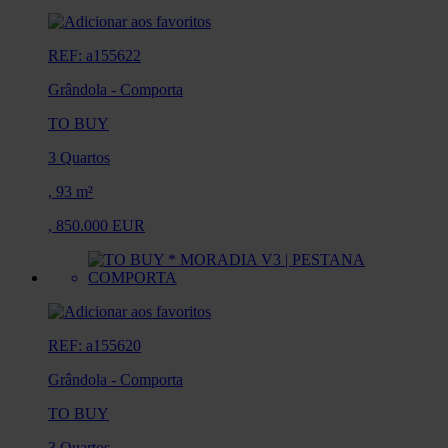
REF: a155622
Grândola
-
Comporta
TO BUY
3 Quartos
,
93 m²
,
850.000 EUR
REF: a155620
Grândola
-
Comporta
TO BUY
3 Quartos