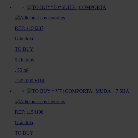
REF: a154237
Grândola
TO BUY
0 Quartos
,
55 m²
,
525.000 EUR
REF: a154108
Grândola
TO BUY