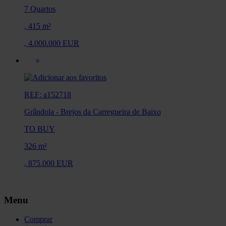
7 Quartos
,
415 m²
,
4.000.000 EUR
REF: a152718
Grândola
-
Brejos da Carregueira de Baixo
TO BUY
326 m²
,
875.000 EUR
Menu
Comprar