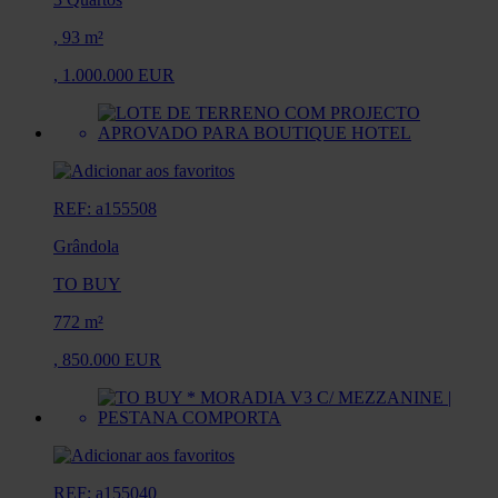
,
93 m²
,
1.000.000 EUR
REF: a155508
Grândola
TO BUY
772 m²
,
850.000 EUR
REF: a155040