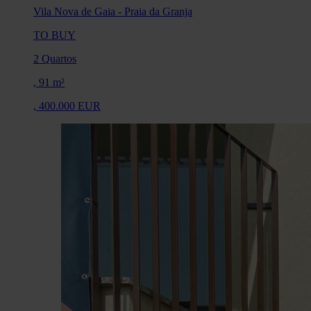
Vila Nova de Gaia
-
Praia da Granja
TO BUY
2 Quartos
,
91 m²
,
400.000 EUR