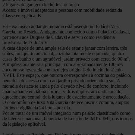
2 lugares de garagem incluídos no preço
Acesso e imóvel adaptados a pessoas com mobilidade reduzida
Classe energética: B
Este exclusivo andar de moradia está inserido no Palácio Vila
Garcia, no Restelo. Antigamente conhecido como Palácio Cadaval,
pertenceu aos Duques de Cadaval e serviu como residência
provisória de D. João V.
A casa dispõe de uma ampla sala de estar e jantar com lareira, três
suítes, um quarto adicional, cozinha totalmente equipada, quatro
casas de banho e um agradável jardim privado com cerca de 90 m².
A impressionante sala principal, com aproximadamente 100 m²,
encontra-se revestida com azulejos originais do início do século
XVIII. Este espaço, que outrora correspondeu à cozinha do palácio,
beneficia de acesso direto ao jardim privado orientado a sul. A
moradia destaca-se ainda pelo elevado nível de conforto, incluindo
chão radiante em tábua corrida, vidros duplos, ar condicionado,
aquecimento central, dois lugares de estacionamento e arrecadação.
O condomínio de luxo Vila Garcia oferece piscina comum, amplos
jardins e vigilância 24 horas por dia.
Por se tratar de um imóvel integrado num palácio classificado como
de interesse nacional, beneficia de isenção de IMT e IMI, nos termos
da legislação aplicável.
Localiza-se no Restelo, em Belém; é uma das zonas residenciais