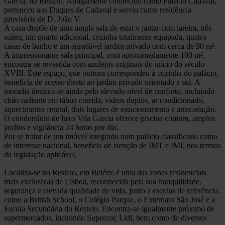
Garcia, no Restelo. Antigamente conhecido como Palácio Cadaval,
pertenceu aos Duques de Cadaval e serviu como residência
provisória de D. João V.
A casa dispõe de uma ampla sala de estar e jantar com lareira, três
suítes, um quarto adicional, cozinha totalmente equipada, quatro
casas de banho e um agradável jardim privado com cerca de 90 m².
A impressionante sala principal, com aproximadamente 100 m²,
encontra-se revestida com azulejos originais do início do século
XVIII. Este espaço, que outrora correspondeu à cozinha do palácio,
beneficia de acesso direto ao jardim privado orientado a sul. A
moradia destaca-se ainda pelo elevado nível de conforto, incluindo
chão radiante em tábua corrida, vidros duplos, ar condicionado,
aquecimento central, dois lugares de estacionamento e arrecadação.
O condomínio de luxo Vila Garcia oferece piscina comum, amplos
jardins e vigilância 24 horas por dia.
Por se tratar de um imóvel integrado num palácio classificado como
de interesse nacional, beneficia de isenção de IMT e IMI, nos termos
da legislação aplicável.
Localiza-se no Restelo, em Belém; é uma das zonas residenciais
mais exclusivas de Lisboa, reconhecida pela sua tranquilidade,
segurança e elevada qualidade de vida, junto a escolas de referência,
como a British School, o Colégio Parque, o Externato São José e a
Escola Secundária do Restelo. Encontra-se igualmente próximo de
supermercados, incluindo Supercor, Lidl, bem como de diversos