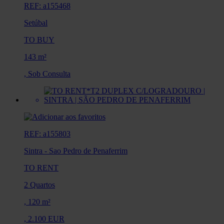
REF: a155468
Setúbal
TO BUY
143 m²
,
Sob Consulta
REF: a155803
Sintra
-
Sao Pedro de Penaferrim
TO RENT
2 Quartos
,
120 m²
,
2.100 EUR