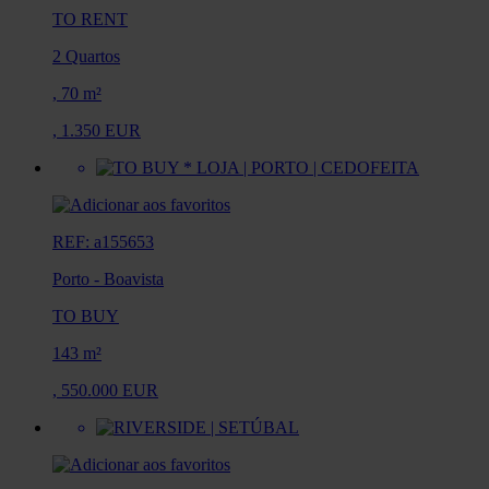
TO RENT
2 Quartos
,
70 m²
,
1.350 EUR
REF: a155653
Porto
-
Boavista
TO BUY
143 m²
,
550.000 EUR