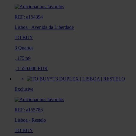
REF: a154394
Lisboa
-
Avenida da Liberdade
TO BUY
3 Quartos
,
175 m²
,
1.550.000 EUR
Exclusive
REF: a155786
Lisboa
-
Restelo
TO BUY