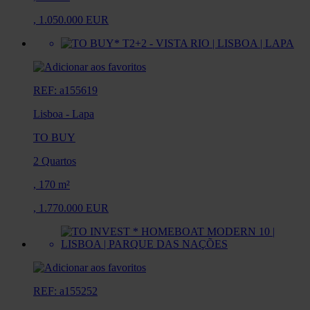
,
1.050.000 EUR
REF: a155619
Lisboa
-
Lapa
TO BUY
2 Quartos
,
170 m²
,
1.770.000 EUR
REF: a155252