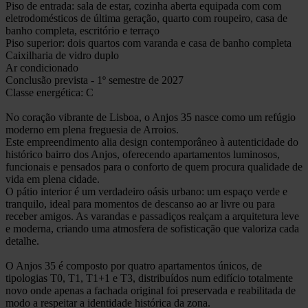
Piso de entrada: sala de estar, cozinha aberta equipada com com
eletrodomésticos de última geração, quarto com roupeiro, casa de
banho completa, escritório e terraço
Piso superior: dois quartos com varanda e casa de banho completa
Caixilharia de vidro duplo
Ar condicionado
Conclusão prevista - 1º semestre de 2027
Classe energética: C
No coração vibrante de Lisboa, o Anjos 35 nasce como um refúgio
moderno em plena freguesia de Arroios.
Este empreendimento alia design contemporâneo à autenticidade do
histórico bairro dos Anjos, oferecendo apartamentos luminosos,
funcionais e pensados para o conforto de quem procura qualidade de
vida em plena cidade.
O pátio interior é um verdadeiro oásis urbano: um espaço verde e
tranquilo, ideal para momentos de descanso ao ar livre ou para
receber amigos. As varandas e passadiços realçam a arquitetura leve
e moderna, criando uma atmosfera de sofisticação que valoriza cada
detalhe.
O Anjos 35 é composto por quatro apartamentos únicos, de
tipologias T0, T1, T1+1 e T3, distribuídos num edifício totalmente
novo onde apenas a fachada original foi preservada e reabilitada de
modo a respeitar a identidade histórica da zona.