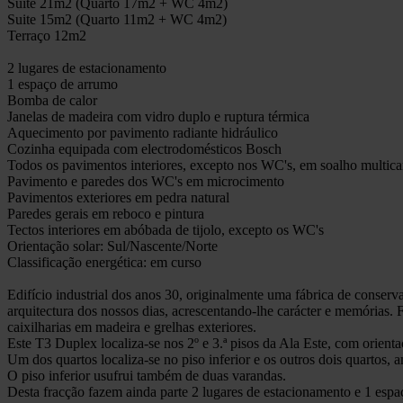
Suite 21m2 (Quarto 17m2 + WC 4m2)
Suite 15m2 (Quarto 11m2 + WC 4m2)
Terraço 12m2
2 lugares de estacionamento
1 espaço de arrumo
Bomba de calor
Janelas de madeira com vidro duplo e ruptura térmica
Aquecimento por pavimento radiante hidráulico
Cozinha equipada com electrodomésticos Bosch
Todos os pavimentos interiores, excepto nos WC's, em soalho multic
Pavimento e paredes dos WC's em microcimento
Pavimentos exteriores em pedra natural
Paredes gerais em reboco e pintura
Tectos interiores em abóbada de tijolo, excepto os WC's
Orientação solar: Sul/Nascente/Norte
Classificação energética: em curso
Edifício industrial dos anos 30, originalmente uma fábrica de conser
arquitectura dos nossos dias, acrescentando-lhe carácter e memórias. 
caixilharias em madeira e grelhas exteriores.
Este T3 Duplex localiza-se nos 2º e 3.ª pisos da Ala Este, com orientaç
Um dos quartos localiza-se no piso inferior e os outros dois quartos, 
O piso inferior usufrui também de duas varandas.
Desta fracção fazem ainda parte 2 lugares de estacionamento e 1 espa