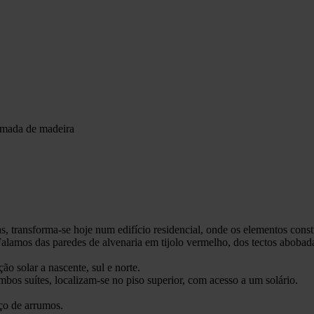
amada de madeira
vas, transforma-se hoje num edifício residencial, onde os elementos co
Falamos das paredes de alvenaria em tijolo vermelho, dos tectos abobad
ão solar a nascente, sul e norte.
ambos suítes, localizam-se no piso superior, com acesso a um solário.
ço de arrumos.