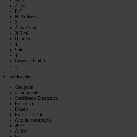
2027
Andar
R/C
N. Andares
2
Área Bruta
265 m²
Quartos
4
Suites
4
Casas de banho
5
Especificações
Categoria
Apartamento
Certificado Energético
Em curso
Estado
Em construção
Ano de construção
2027
Andar
R/C