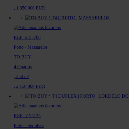
,
1.850.000 EUR
REF: a155706
Porto
-
Massarelos
TO BUY
4 Quartos
,
254 m²
,
2.150.000 EUR
REF: a155125
Porto
-
Serralves