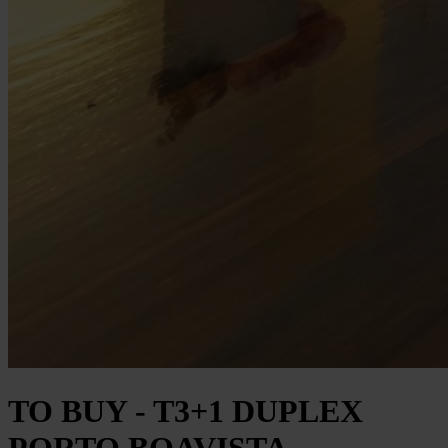
TO BUY - T3+1 DUPLEX