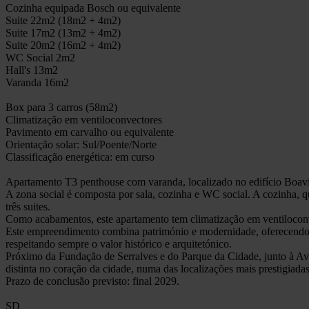
Cozinha equipada Bosch ou equivalente
Suite 22m2 (18m2 + 4m2)
Suite 17m2 (13m2 + 4m2)
Suite 20m2 (16m2 + 4m2)
WC Social 2m2
Hall's 13m2
Varanda 16m2
Box para 3 carros (58m2)
Climatização em ventiloconvectores
Pavimento em carvalho ou equivalente
Orientação solar: Sul/Poente/Norte
Classificação energética: em curso
Apartamento T3 penthouse com varanda, localizado no edifício Boav
A zona social é composta por sala, cozinha e WC social. A cozinha, 
três suites.
Como acabamentos, este apartamento tem climatização em ventilocon
Este empreendimento combina património e modernidade, oferecendo i
respeitando sempre o valor histórico e arquitetónico.
Próximo da Fundação de Serralves e do Parque da Cidade, junto à Av
distinta no coração da cidade, numa das localizações mais prestigiada
Prazo de conclusão previsto: final 2029.
SD