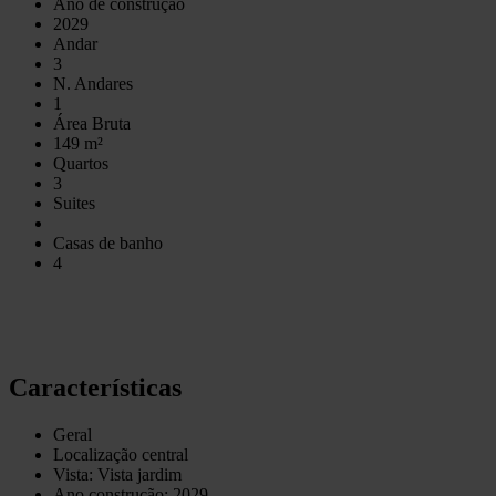
Ano de construção
2029
Andar
3
N. Andares
1
Área Bruta
149 m²
Quartos
3
Suites
Casas de banho
4
Características
Geral
Localização central
Vista: Vista jardim
Ano construção: 2029