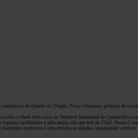
mediações do Estádio do Dragão, Praça Velasques, próximo de escolas
a a toda a cidade bem como ao Terminal Intermodal de Campanhã e est
seus espaços equilibrados e pela ampla sala que tem de 31m2. Possui 1 e
acabamentos modernos e uma atenção ao detalhe, assegurando conforto té