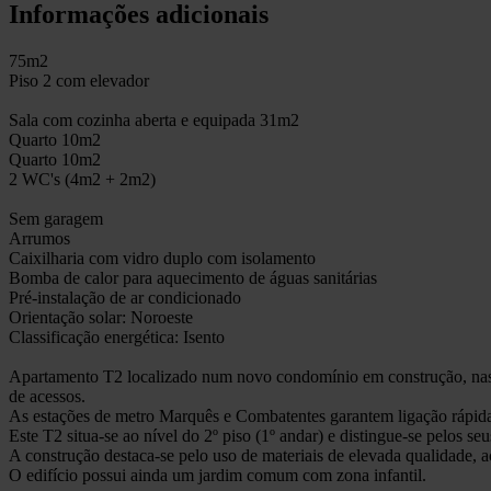
Informações adicionais
75m2
Piso 2 com elevador
Sala com cozinha aberta e equipada 31m2
Quarto 10m2
Quarto 10m2
2 WC's (4m2 + 2m2)
Sem garagem
Arrumos
Caixilharia com vidro duplo com isolamento
Bomba de calor para aquecimento de águas sanitárias
Pré-instalação de ar condicionado
Orientação solar: Noroeste
Classificação energética: Isento
Apartamento T2 localizado num novo condomínio em construção, nas i
de acessos.
As estações de metro Marquês e Combatentes garantem ligação rápid
Este T2 situa-se ao nível do 2º piso (1º andar) e distingue-se pelos 
A construção destaca-se pelo uso de materiais de elevada qualidade, 
O edifício possui ainda um jardim comum com zona infantil.