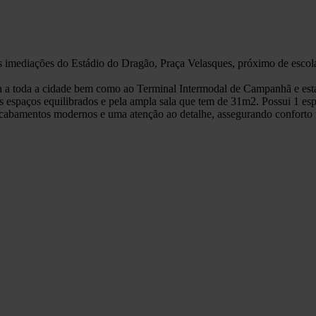
mediações do Estádio do Dragão, Praça Velasques, próximo de escolas
a a toda a cidade bem como ao Terminal Intermodal de Campanhã e est
seus espaços equilibrados e pela ampla sala que tem de 31m2. Possui 1 e
acabamentos modernos e uma atenção ao detalhe, assegurando conforto té