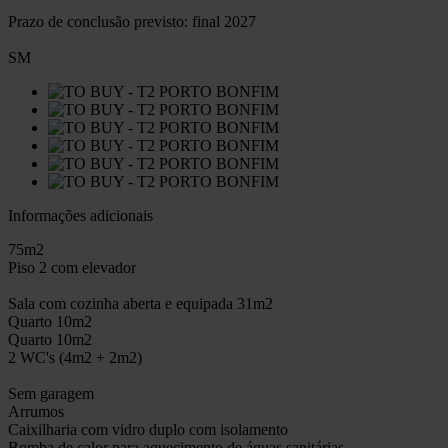
Prazo de conclusão previsto: final 2027
SM
Informações adicionais
75m2
Piso 2 com elevador
Sala com cozinha aberta e equipada 31m2
Quarto 10m2
Quarto 10m2
2 WC's (4m2 + 2m2)
Sem garagem
Arrumos
Caixilharia com vidro duplo com isolamento
Bomba de calor para aquecimento de águas sanitárias