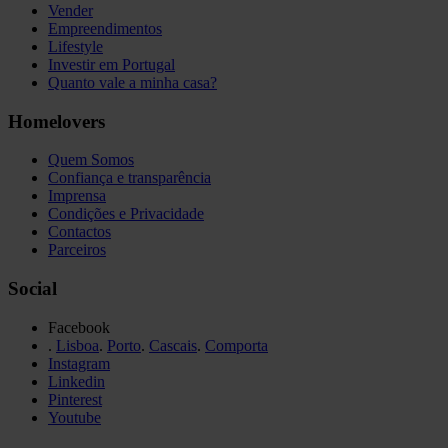
Vender
Empreendimentos
Lifestyle
Investir em Portugal
Quanto vale a minha casa?
Homelovers
Quem Somos
Confiança e transparência
Imprensa
Condições e Privacidade
Contactos
Parceiros
Social
Facebook
.
Lisboa
.
Porto
.
Cascais
.
Comporta
Instagram
Linkedin
Pinterest
Youtube