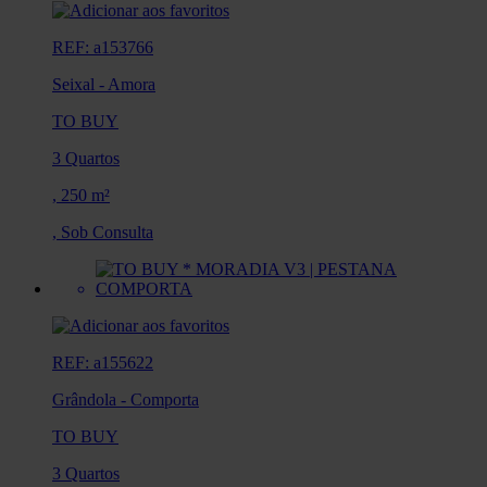
REF: a153766
Seixal
-
Amora
TO BUY
3 Quartos
,
250 m²
,
Sob Consulta
REF: a155622
Grândola
-
Comporta
TO BUY
3 Quartos