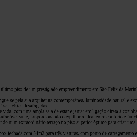
 último piso de um prestigiado empreendimento em São Félix da Marinh
ingue-se pela sua arquitetura contemporânea, luminosidade natural e ex
áveis vistas desafogadas.
 de vida, com uma ampla sala de estar e jantar em ligação direta à cozi
fortável suíte, proporcionando o equilíbrio ideal entre conforto e func
ndo num extraordinário terraço no piso superior óptimo para criar uma 
box fechada com 54m2 para três viaturas, com ponto de carregamento el