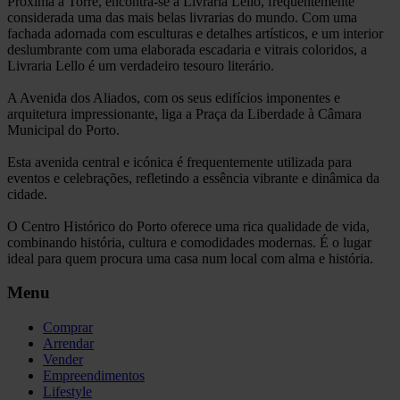
Próxima à Torre, encontra-se a
Livraria Lello
, frequentemente
considerada uma das mais belas livrarias do mundo. Com uma
fachada adornada com esculturas e detalhes artísticos, e um interior
deslumbrante com uma elaborada escadaria e vitrais coloridos, a
Livraria Lello é um verdadeiro tesouro literário.
A
Avenida dos Aliados
, com os seus edifícios imponentes e
arquitetura impressionante, liga a
Praça da Liberdade
à
Câmara
Municipal do Porto
.
Esta avenida central e icónica é frequentemente utilizada para
eventos e celebrações, refletindo a essência vibrante e dinâmica da
cidade.
O
Centro Histórico do Porto
oferece uma rica qualidade de vida,
combinando história, cultura e comodidades modernas. É o lugar
ideal para quem procura uma casa num local com alma e história.
Menu
Comprar
Arrendar
Vender
Empreendimentos
Lifestyle