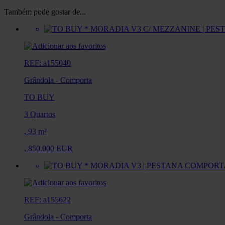
Também pode gostar de...
REF: a155040
Grândola
-
Comporta
TO BUY
3 Quartos
,
93 m²
,
850.000 EUR
REF: a155622
Grândola
-
Comporta