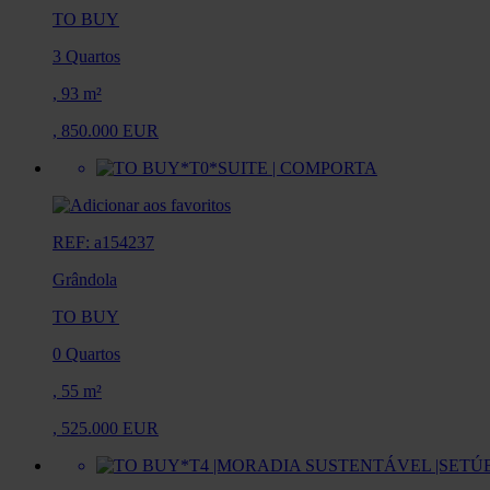
TO BUY
3 Quartos
,
93 m²
,
850.000 EUR
REF: a154237
Grândola
TO BUY
0 Quartos
,
55 m²
,
525.000 EUR