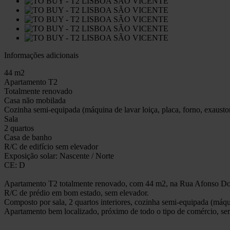
Informações adicionais
44 m2
Apartamento T2
Totalmente renovado
Casa não mobilada
Cozinha semi-equipada (máquina de lavar loiça, placa, forno, exaust
Sala
2 quartos
Casa de banho
R/C de edifício sem elevador
Exposição solar: Nascente / Norte
CE: D
Apartamento T2 totalmente renovado, com 44 m2, na Rua Afonso Domi
R/C de prédio em bom estado, sem elevador.
Composto por sala, 2 quartos interiores, cozinha semi-equipada (máqu
Apartamento bem localizado, próximo de todo o tipo de comércio, serv