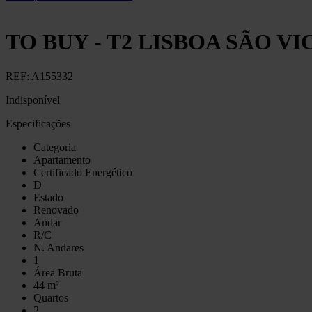
TO BUY - T2 LISBOA SÃO V
REF:
A155332
Indisponível
Especificações
Categoria
Apartamento
Certificado Energético
D
Estado
Renovado
Andar
R/C
N. Andares
1
Área Bruta
44 m²
Quartos
2