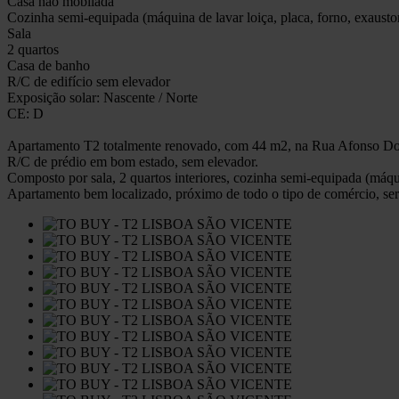
Casa não mobilada
Cozinha semi-equipada (máquina de lavar loiça, placa, forno, exaust
Sala
2 quartos
Casa de banho
R/C de edifício sem elevador
Exposição solar: Nascente / Norte
CE: D
Apartamento T2 totalmente renovado, com 44 m2, na Rua Afonso Domi
R/C de prédio em bom estado, sem elevador.
Composto por sala, 2 quartos interiores, cozinha semi-equipada (máqu
Apartamento bem localizado, próximo de todo o tipo de comércio, serv