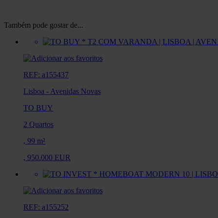
Também pode gostar de...
REF: a155437
Lisboa
-
Avenidas Novas
TO BUY
2 Quartos
,
99 m²
,
950.000 EUR
REF: a155252