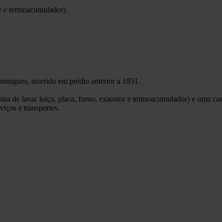
or e termoacumulador)
ngues, inserido em prédio anterior a 1951.
ina de lavar loiça, placa, forno, exaustor e termoacumulador) e uma ca
iços e transportes.