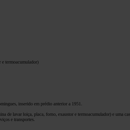
or e termoacumulador)
ngues, inserido em prédio anterior a 1951.
ina de lavar loiça, placa, forno, exaustor e termoacumulador) e uma ca
iços e transportes.