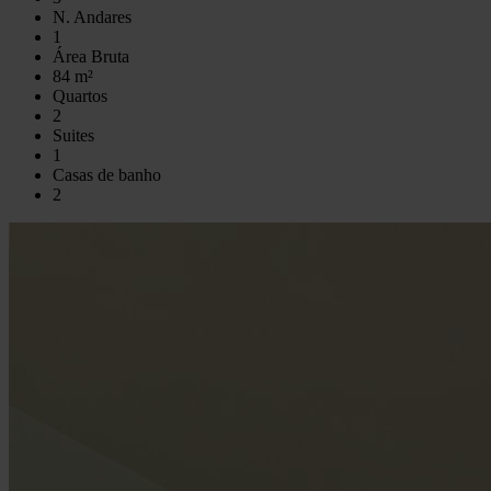
N. Andares
1
Área Bruta
84 m²
Quartos
2
Suites
1
Casas de banho
2