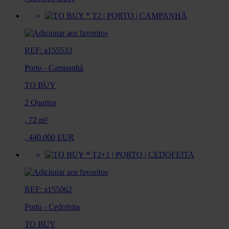
REF: a155533
Porto
-
Campanhã
TO BUY
2 Quartos
,
72 m²
,
440.000 EUR
REF: a155062
Porto
-
Cedofeita
TO BUY