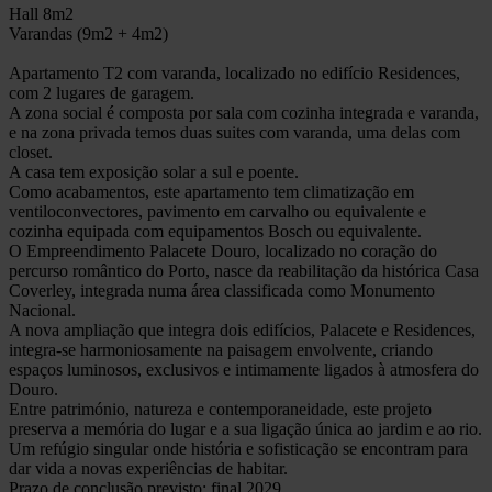
Hall 8m2
Varandas (9m2 + 4m2)
Apartamento T2 com varanda, localizado no edifício Residences,
com 2 lugares de garagem.
A zona social é composta por sala com cozinha integrada e varanda,
e na zona privada temos duas suites com varanda, uma delas com
closet.
A casa tem exposição solar a sul e poente.
Como acabamentos, este apartamento tem climatização em
ventiloconvectores, pavimento em carvalho ou equivalente e
cozinha equipada com equipamentos Bosch ou equivalente.
O Empreendimento Palacete Douro, localizado no coração do
percurso romântico do Porto, nasce da reabilitação da histórica Casa
Coverley, integrada numa área classificada como Monumento
Nacional.
A nova ampliação que integra dois edifícios, Palacete e Residences,
integra-se harmoniosamente na paisagem envolvente, criando
espaços luminosos, exclusivos e intimamente ligados à atmosfera do
Douro.
Entre património, natureza e contemporaneidade, este projeto
preserva a memória do lugar e a sua ligação única ao jardim e ao rio.
Um refúgio singular onde história e sofisticação se encontram para
dar vida a novas experiências de habitar.
Prazo de conclusão previsto: final 2029.