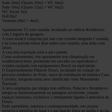
Suite 26m2 (Quarto 20m2 + WC 6m2)
Suite 18m2 (Quarto 12m2 + WC 6m2)
WC Social 3m2
Hall 8m2
Varandas (9m2 + 4m2)
Apartamento T2 com varanda, localizado no edifício Residences,
com 2 lugares de garagem.
A zona social é composta por sala com cozinha integrada e varanda,
e na zona privada temos duas suites com varanda, uma delas com
closet.
A casa tem exposição solar a sul e poente.
Como acabamentos, este apartamento tem climatização em
ventiloconvectores, pavimento em carvalho ou equivalente e
cozinha equipada com equipamentos Bosch ou equivalente.
O Empreendimento Palacete Douro, localizado no coração do
percurso romântico do Porto, nasce da reabilitação da histórica Casa
Coverley, integrada numa área classificada como Monumento
Nacional.
A nova ampliação que integra dois edifícios, Palacete e Residences,
integra-se harmoniosamente na paisagem envolvente, criando
espaços luminosos, exclusivos e intimamente ligados à atmosfera do
Douro.
Entre património, natureza e contemporaneidade, este projeto
preserva a memória do lugar e a sua ligação única ao jardim e ao rio.