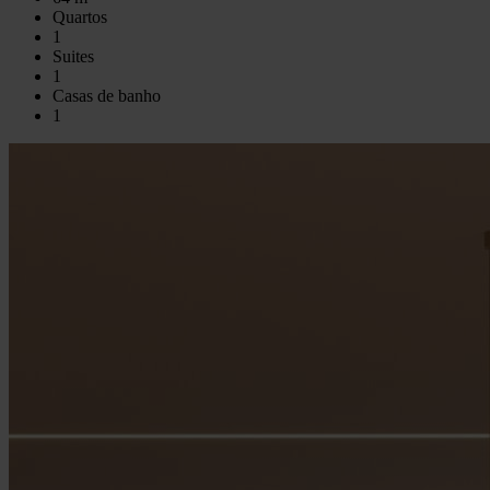
Quartos
1
Suites
1
Casas de banho
1