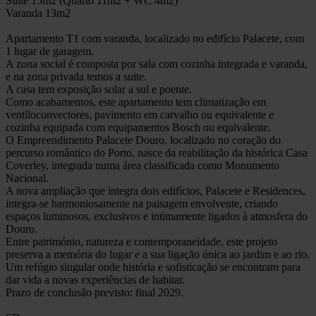
Suite 15m2 (Quarto 11m2 + WC 4m2)
Varanda 13m2
Apartamento T1 com varanda, localizado no edifício Palacete, com
1 lugar de garagem.
A zona social é composta por sala com cozinha integrada e varanda,
e na zona privada temos a suite.
A casa tem exposição solar a sul e poente.
Como acabamentos, este apartamento tem climatização em
ventiloconvectores, pavimento em carvalho ou equivalente e
cozinha equipada com equipamentos Bosch ou equivalente.
O Empreendimento Palacete Douro, localizado no coração do
percurso romântico do Porto, nasce da reabilitação da histórica Casa
Coverley, integrada numa área classificada como Monumento
Nacional.
A nova ampliação que integra dois edifícios, Palacete e Residences,
integra-se harmoniosamente na paisagem envolvente, criando
espaços luminosos, exclusivos e intimamente ligados à atmosfera do
Douro.
Entre património, natureza e contemporaneidade, este projeto
preserva a memória do lugar e a sua ligação única ao jardim e ao rio.
Um refúgio singular onde história e sofisticação se encontram para
dar vida a novas experiências de habitar.
Prazo de conclusão previsto: final 2029.