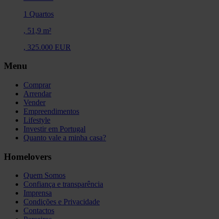
1 Quartos
,
51,9 m²
,
325.000 EUR
Menu
Comprar
Arrendar
Vender
Empreendimentos
Lifestyle
Investir em Portugal
Quanto vale a minha casa?
Homelovers
Quem Somos
Confiança e transparência
Imprensa
Condições e Privacidade
Contactos