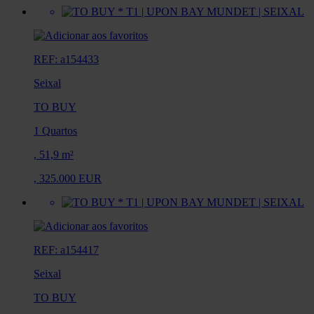
REF: a154433
Seixal
TO BUY
1 Quartos
,
51,9 m²
,
325.000 EUR
REF: a154417
Seixal
TO BUY