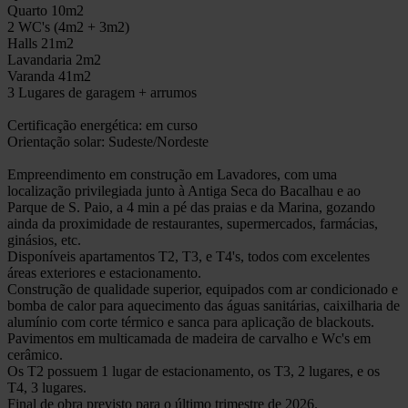
Quarto 10m2
2 WC's (4m2 + 3m2)
Halls 21m2
Lavandaria 2m2
Varanda 41m2
3 Lugares de garagem + arrumos
Certificação energética: em curso
Orientação solar: Sudeste/Nordeste
Empreendimento em construção em Lavadores, com uma
localização privilegiada junto à Antiga Seca do Bacalhau e ao
Parque de S. Paio, a 4 min a pé das praias e da Marina, gozando
ainda da proximidade de restaurantes, supermercados, farmácias,
ginásios, etc.
Disponíveis apartamentos T2, T3, e T4's, todos com excelentes
áreas exteriores e estacionamento.
Construção de qualidade superior, equipados com ar condicionado e
bomba de calor para aquecimento das águas sanitárias, caixilharia de
alumínio com corte térmico e sanca para aplicação de blackouts.
Pavimentos em multicamada de madeira de carvalho e Wc's em
cerâmico.
Os T2 possuem 1 lugar de estacionamento, os T3, 2 lugares, e os
T4, 3 lugares.
Final de obra previsto para o último trimestre de 2026.