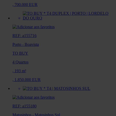
,
700.000 EUR
REF: a155716
Porto
-
Boavista
TO BUY
4 Quartos
,
193 m²
,
1.850.000 EUR
REF: a155180
Matosinhos
-
Matosinhos Sul