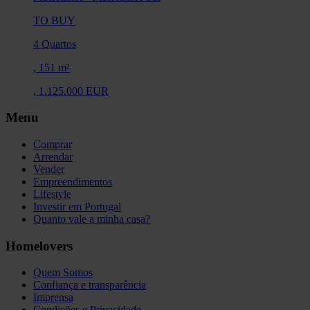
TO BUY
4 Quartos
,
151 m²
,
1.125.000 EUR
Menu
Comprar
Arrendar
Vender
Empreendimentos
Lifestyle
Investir em Portugal
Quanto vale a minha casa?
Homelovers
Quem Somos
Confiança e transparência
Imprensa
Condições e Privacidade