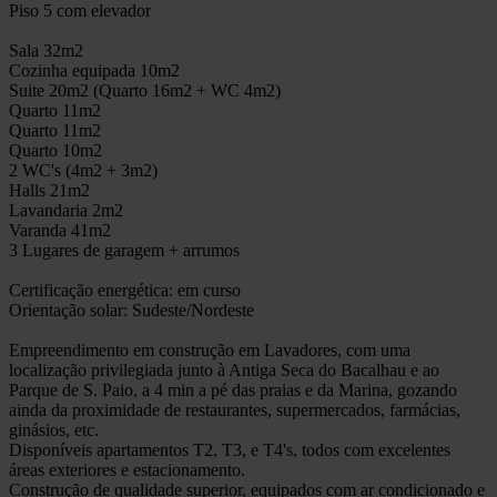
Piso 5 com elevador
Sala 32m2
Cozinha equipada 10m2
Suite 20m2 (Quarto 16m2 + WC 4m2)
Quarto 11m2
Quarto 11m2
Quarto 10m2
2 WC's (4m2 + 3m2)
Halls 21m2
Lavandaria 2m2
Varanda 41m2
3 Lugares de garagem + arrumos
Certificação energética: em curso
Orientação solar: Sudeste/Nordeste
Empreendimento em construção em Lavadores, com uma
localização privilegiada junto à Antiga Seca do Bacalhau e ao
Parque de S. Paio, a 4 min a pé das praias e da Marina, gozando
ainda da proximidade de restaurantes, supermercados, farmácias,
ginásios, etc.
Disponíveis apartamentos T2, T3, e T4's, todos com excelentes
áreas exteriores e estacionamento.
Construção de qualidade superior, equipados com ar condicionado e