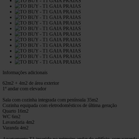
Informações adicionais
62m2 + 4m2 de área exterior
1º andar com elevador
Sala com cozinha integrada com península 35m2
Cozinha equipada com eletrodomésticos de última geração
Quarto 16m2
WC 6m2
Lavandaria 4m2
Varanda 4m2
Apartamento T1 inserido no primeiro andar do edifício, com varanda.