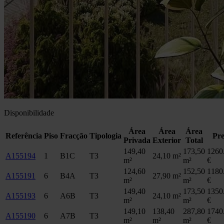
Disponibilidade
Área
Área
Área
Referência
Piso
Fracção
Tipologia
Pre
Privada
Exterior
Total
149,40
173,50
1260
A155194
1
B1C
T3
24,10 m²
m²
m²
€
124,60
152,50
1180
A155191
6
B4A
T3
27,90 m²
m²
m²
€
149,40
173,50
1350
A155193
6
A6B
T3
24,10 m²
m²
m²
€
149,10
138,40
287,80
1740
A155190
6
A7B
T3
m²
m²
m²
€