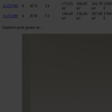
175,65
166,05
341,70
2200
A155796
6
B7A
T4
m²
m²
m²
€
149,40
138,40
287,80
1760
A155189
6
B7B
T3
m²
m²
m²
€
Também pode gostar de...