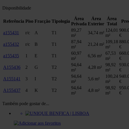
Disponibilidade
Área
Área
Área
Referência
Piso
Fracção
Tipologia
Pre
Privada
Exterior
Total
89,27
124,01
900.
a155431
r/c
A
T1
34,74 m²
m²
m²
€
87,94
109,18
880.
a155432
r/c
B
T1
21,24 m²
m²
m²
€
60,97
67,53
660.
a155435
1
E
T1
6,56 m²
m²
m²
€
94,64
98,92
930.
A155436
2
G
T2
4,28 m²
m²
m²
€
94,64
100,24
940.
A155141
3
I
T2
5,6 m²
m²
m²
€
94,64
98,92
950.
A155437
4
K
T2
4,8 m²
m²
m²
€
Também pode gostar de...