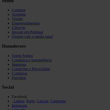
Menu
Comprar
Arrendar
Vender
Empreendimentos
Lifestyle
Investir em Portugal
Quanto vale a minha casa?
Homelovers
Quem Somos
Confiança e transparência
Imprensa
Condições e Privacidade
Contactos
Parceiros
Social
Facebook
.
Lisboa
.
Porto
.
Cascais
.
Comporta
Instagram
Linkedin