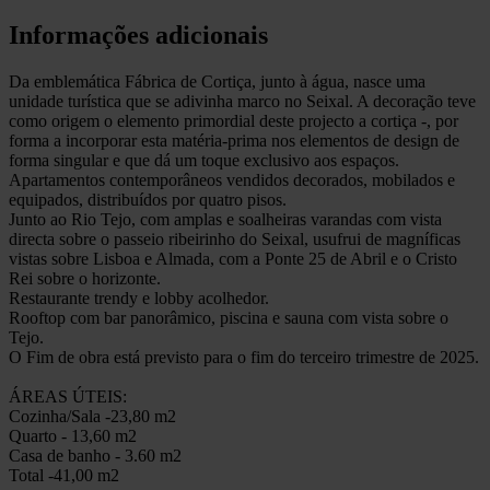
Informações adicionais
Da emblemática Fábrica de Cortiça, junto à água, nasce uma
unidade turística que se adivinha marco no Seixal. A decoração teve
como origem o elemento primordial deste projecto a cortiça -, por
forma a incorporar esta matéria-prima nos elementos de design de
forma singular e que dá um toque exclusivo aos espaços.
Apartamentos contemporâneos vendidos decorados, mobilados e
equipados, distribuídos por quatro pisos.
Junto ao Rio Tejo, com amplas e soalheiras varandas com vista
directa sobre o passeio ribeirinho do Seixal, usufrui de magníficas
vistas sobre Lisboa e Almada, com a Ponte 25 de Abril e o Cristo
Rei sobre o horizonte.
Restaurante trendy e lobby acolhedor.
Rooftop com bar panorâmico, piscina e sauna com vista sobre o
Tejo.
O Fim de obra está previsto para o fim do terceiro trimestre de 2025.
ÁREAS ÚTEIS:
Cozinha/Sala -23,80 m2
Quarto - 13,60 m2
Casa de banho - 3.60 m2
Total -41,00 m2