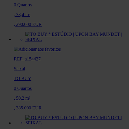
0 Quartos
,
38,4 m²
,
290.000 EUR
REF: a154427
Seixal
TO BUY
0 Quartos
,
50,2 m²
,
385.000 EUR