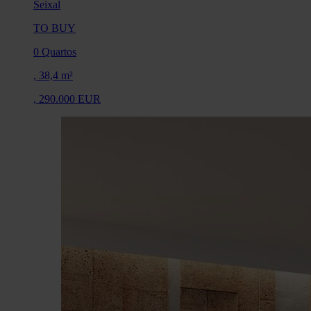
Seixal
TO BUY
0 Quartos
,
38,4 m²
,
290.000 EUR