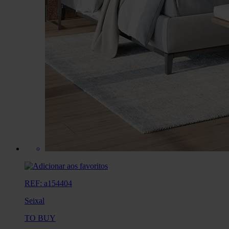
REF: a154404
Seixal
TO BUY