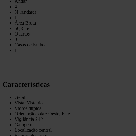
Andar
4
N. Andares
1
Área Bruta
50,3 m²
Quartos
0
Casas de banho
1
Características
Geral
Vista: Vista rio
Vidros duplos
Orientação solar: Oeste, Este
Vigilância 24 h
Garagem
Localização central
Estores eléctricos