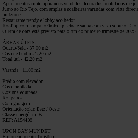
Apartamentos contemporâneos vendidos decorados, mobilados e equipa
Junto ao Rio Tejo, com amplas e soalheiras varandas com vista directa
horizonte.
Restaurante trendy e lobby acolhedor.
Rooftop com bar panorâmico, piscina e sauna com vista sobre o Tejo.
O Fim de obra está previsto para o fim do primeiro trimestre de 2025.
ÁREAS ÚTEIS:
Quarto/Sala - 37,00 m2
Casa de banho - 5,20 m2
Total útil - 42,20 m2
Varanda - 11,00 m2
Prédio com elevador
Casa mobilada
Cozinha equipada
Roupeiros
Com garagem
Orientação solar: Este / Oeste
Classe energética: B
REF: A154438
UPON BAY MUNDET
Empreendimento Turístico