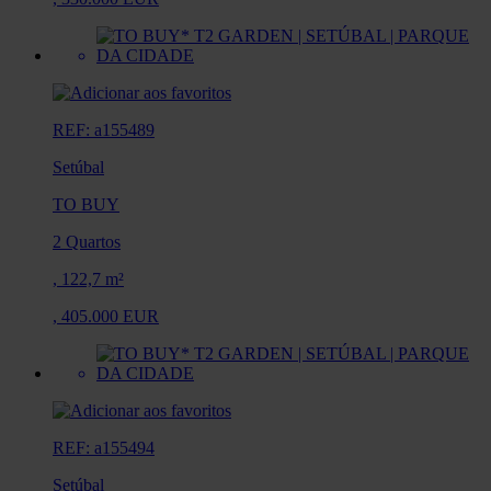
REF: a155489
Setúbal
TO BUY
2 Quartos
,
122,7 m²
,
405.000 EUR
REF: a155494
Setúbal